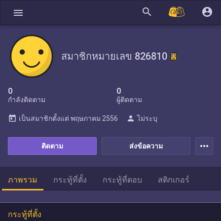
search
account_circle
menu
สมาชิกหมายเลข 826810
0
0
กำลังติดตาม
ผู้ติดตาม
today
person
เป็นสมาชิกตั้งแต่
พฤษภาคม 2556
ไม่ระบุ
more_horiz
ติดตาม
ส่งข้อความ
ภาพรวม
กระทู้ที่ตั้ง
กระทู้ที่ตอบ
สติกเกอร์
กระทู้ที่ตั้ง