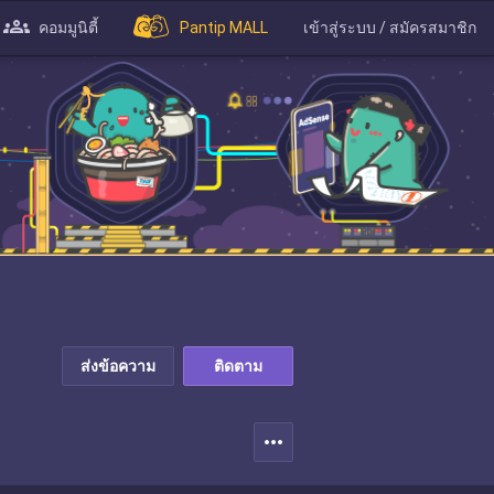
คอมมูนิตี้
Pantip MALL
เข้าสู่ระบบ / สมัครสมาชิก
ส่งข้อความ
ติดตาม
more_horiz