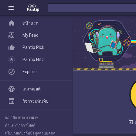
menu
home
home
หน้าแรก
หน้าแรก
My Feed
Pantip Pick
My Feed
Pantip Hitz
Explore
Pantip Pick
แลกพอยต์
Pantip Hitz
กิจกรรมพันทิป
กฎ กติกาและมารยาท
Explore
today
คำแนะนำการโพสต์
นโยบายเกี่ยวกับข้อมูลส่วนบุคคล