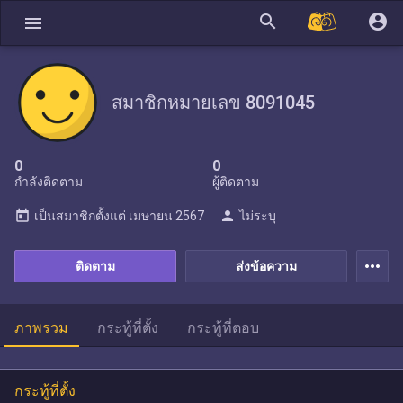
search
account_circle
menu
สมาชิกหมายเลข 8091045
0
0
กำลังติดตาม
ผู้ติดตาม
today
person
เป็นสมาชิกตั้งแต่
เมษายน 2567
ไม่ระบุ
more_horiz
ติดตาม
ส่งข้อความ
ภาพรวม
กระทู้ที่ตั้ง
กระทู้ที่ตอบ
กระทู้ที่ตั้ง