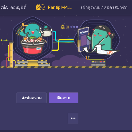
คอมมูนิตี้
Pantip MALL
เข้าสู่ระบบ / สมัครสมาชิก
ส่งข้อความ
ติดตาม
more_horiz