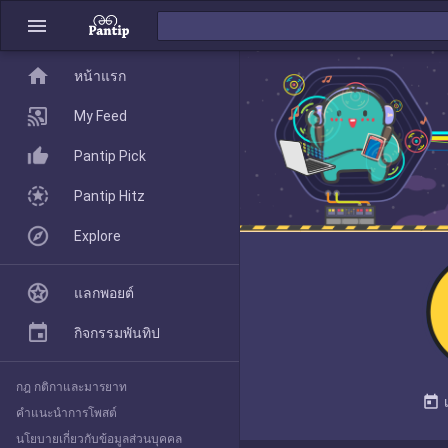
menu
home
home
หน้าแรก
หน้าแรก
My Feed
Pantip Pick
My Feed
Pantip Hitz
Explore
Pantip Pick
แลกพอยต์
Pantip Hitz
กิจกรรมพันทิป
กฎ กติกาและมารยาท
Explore
today
คำแนะนำการโพสต์
นโยบายเกี่ยวกับข้อมูลส่วนบุคคล