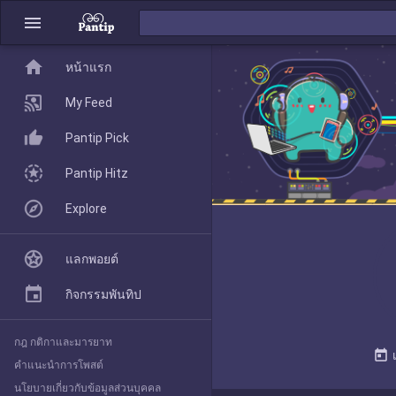
menu
home
home
หน้าแรก
หน้าแรก
My Feed
Pantip Pick
My Feed
Pantip Hitz
Explore
Pantip Pick
แลกพอยต์
Pantip Hitz
กิจกรรมพันทิป
กฎ กติกาและมารยาท
Explore
today
คำแนะนำการโพสต์
นโยบายเกี่ยวกับข้อมูลส่วนบุคคล