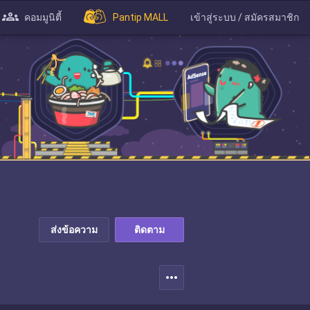
คอมมูนิตี้
Pantip MALL
เข้าสู่ระบบ / สมัครสมาชิก
ส่งข้อความ
ติดตาม
more_horiz