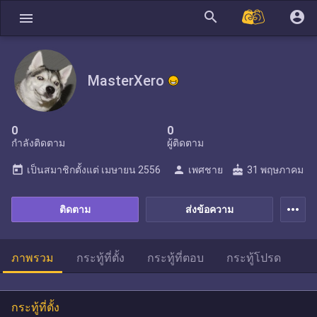
search
account_circle
menu
MasterXero
0
0
กำลังติดตาม
ผู้ติดตาม
today
person
cake
เป็นสมาชิกตั้งแต่
เมษายน 2556
เพศชาย
31 พฤษภาคม
more_horiz
ติดตาม
ส่งข้อความ
ภาพรวม
กระทู้ที่ตั้ง
กระทู้ที่ตอบ
กระทู้โปรด
กระทู้ที่ตั้ง