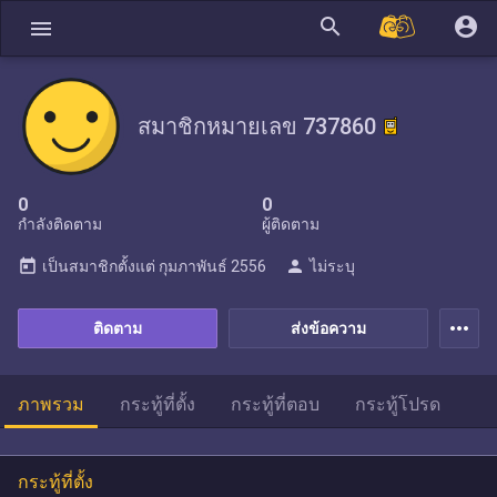
search
account_circle
menu
สมาชิกหมายเลข 737860
0
0
กำลังติดตาม
ผู้ติดตาม
today
person
เป็นสมาชิกตั้งแต่
กุมภาพันธ์ 2556
ไม่ระบุ
more_horiz
ติดตาม
ส่งข้อความ
ภาพรวม
กระทู้ที่ตั้ง
กระทู้ที่ตอบ
กระทู้โปรด
กระทู้ที่ตั้ง