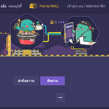
คอมมูนิตี้
Pantip MALL
เข้าสู่ระบบ / สมัครสมาชิก
ส่งข้อความ
ติดตาม
more_horiz