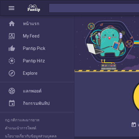
menu
home
home
หน้าแรก
หน้าแรก
My Feed
Pantip Pick
My Feed
Pantip Hitz
Explore
Pantip Pick
แลกพอยต์
Pantip Hitz
กิจกรรมพันทิป
กฎ กติกาและมารยาท
Explore
today
คำแนะนำการโพสต์
นโยบายเกี่ยวกับข้อมูลส่วนบุคคล