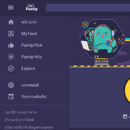
menu
home
home
หน้าแรก
หน้าแรก
My Feed
Pantip Pick
My Feed
Pantip Hitz
Explore
Pantip Pick
แลกพอยต์
Pantip Hitz
กิจกรรมพันทิป
กฎ กติกาและมารยาท
Explore
today
คำแนะนำการโพสต์
นโยบายเกี่ยวกับข้อมูลส่วนบุคคล