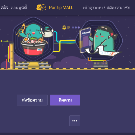
คอมมูนิตี้
Pantip MALL
เข้าสู่ระบบ / สมัครสมาชิก
ส่งข้อความ
ติดตาม
more_horiz