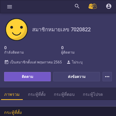
search
account_circle
menu
สมาชิกหมายเลข 7020822
0
0
กำลังติดตาม
ผู้ติดตาม
today
person
เป็นสมาชิกตั้งแต่
พฤษภาคม 2565
ไม่ระบุ
more_horiz
ติดตาม
ส่งข้อความ
ภาพรวม
กระทู้ที่ตั้ง
กระทู้ที่ตอบ
กระทู้โปรด
กระทู้ที่ตั้ง