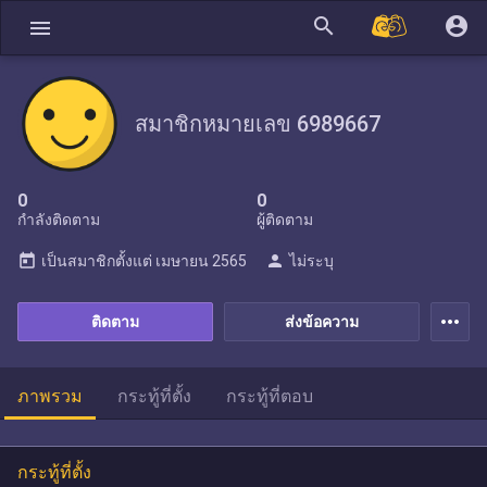
search
account_circle
menu
สมาชิกหมายเลข 6989667
0
0
กำลังติดตาม
ผู้ติดตาม
today
person
เป็นสมาชิกตั้งแต่
เมษายน 2565
ไม่ระบุ
more_horiz
ติดตาม
ส่งข้อความ
ภาพรวม
กระทู้ที่ตั้ง
กระทู้ที่ตอบ
กระทู้ที่ตั้ง