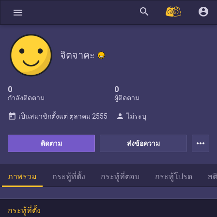
search
account_circle
menu
จิตจาคะ
0
0
กำลังติดตาม
ผู้ติดตาม
today
person
เป็นสมาชิกตั้งแต่
ตุลาคม 2555
ไม่ระบุ
more_horiz
ติดตาม
ส่งข้อความ
ภาพรวม
กระทู้ที่ตั้ง
กระทู้ที่ตอบ
กระทู้โปรด
สต
กระทู้ที่ตั้ง