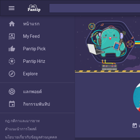
menu
home
home
หน้าแรก
หน้าแรก
My Feed
Pantip Pick
My Feed
Pantip Hitz
Explore
Pantip Pick
แลกพอยต์
Pantip Hitz
กิจกรรมพันทิป
กฎ กติกาและมารยาท
Explore
today
คำแนะนำการโพสต์
นโยบายเกี่ยวกับข้อมูลส่วนบุคคล