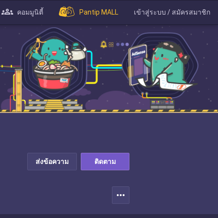
คอมมูนิตี้
Pantip MALL
เข้าสู่ระบบ / สมัครสมาชิก
ส่งข้อความ
ติดตาม
more_horiz