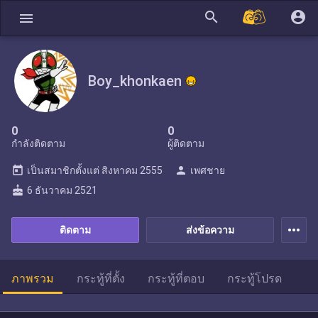
search
account_circle
menu
Boy_khonkaen
0
0
กำลังติดตาม
ผู้ติดตาม
today
person
เป็นสมาชิกตั้งแต่
สิงหาคม 2555
เพศชาย
cake
6 ธันวาคม 2521
more_horiz
ติดตาม
ส่งข้อความ
ภาพรวม
กระทู้ที่ตั้ง
กระทู้ที่ตอบ
กระทู้โปรด