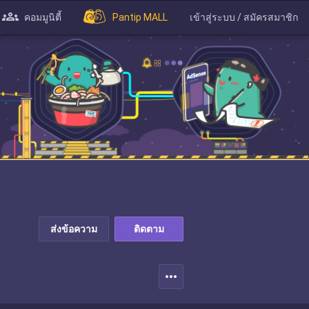
คอมมูนิตี้
Pantip MALL
เข้าสู่ระบบ / สมัครสมาชิก
ส่งข้อความ
ติดตาม
more_horiz