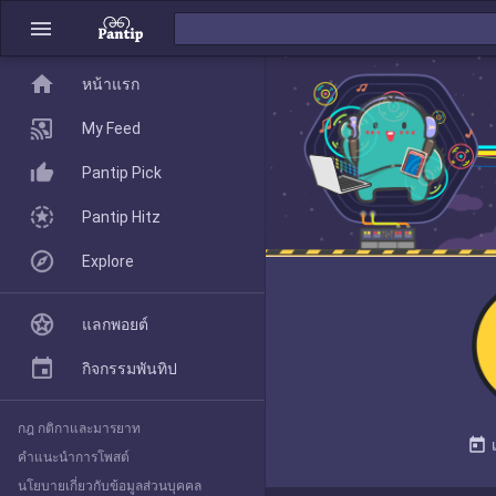
menu
home
home
หน้าแรก
หน้าแรก
My Feed
Pantip Pick
My Feed
Pantip Hitz
Explore
Pantip Pick
แลกพอยต์
Pantip Hitz
กิจกรรมพันทิป
กฎ กติกาและมารยาท
Explore
today
คำแนะนำการโพสต์
นโยบายเกี่ยวกับข้อมูลส่วนบุคคล