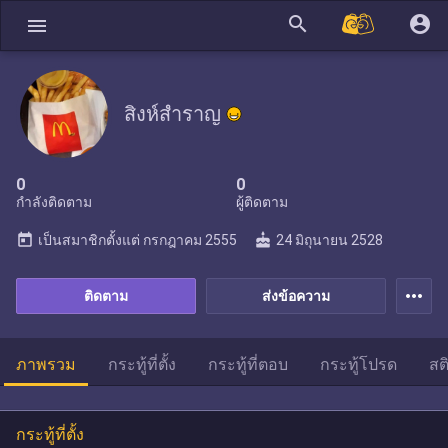
search
account_circle
menu
สิงห์สำราญ
0
0
กำลังติดตาม
ผู้ติดตาม
today
cake
เป็นสมาชิกตั้งแต่
กรกฎาคม 2555
24 มิถุนายน 2528
more_horiz
ติดตาม
ส่งข้อความ
ภาพรวม
กระทู้ที่ตั้ง
กระทู้ที่ตอบ
กระทู้โปรด
สต
กระทู้ที่ตั้ง