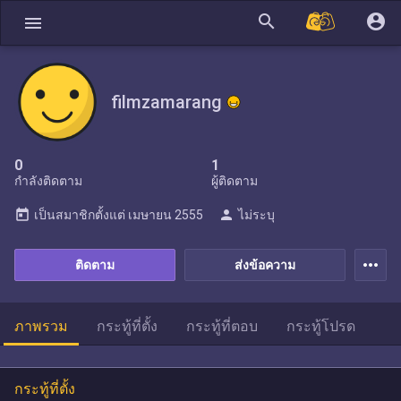
search
account_circle
menu
filmzamarang
0
1
กำลังติดตาม
ผู้ติดตาม
today
person
เป็นสมาชิกตั้งแต่
เมษายน 2555
ไม่ระบุ
more_horiz
ติดตาม
ส่งข้อความ
ภาพรวม
กระทู้ที่ตั้ง
กระทู้ที่ตอบ
กระทู้โปรด
กระทู้ที่ตั้ง