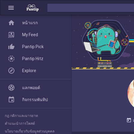
menu
home
home
หน้าแรก
หน้าแรก
My Feed
Pantip Pick
My Feed
Pantip Hitz
Explore
Pantip Pick
แลกพอยต์
Pantip Hitz
กิจกรรมพันทิป
กฎ กติกาและมารยาท
Explore
today
คำแนะนำการโพสต์
นโยบายเกี่ยวกับข้อมูลส่วนบุคคล