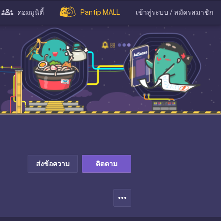
คอมมูนิตี้
Pantip MALL
เข้าสู่ระบบ / สมัครสมาชิก
ส่งข้อความ
ติดตาม
more_horiz