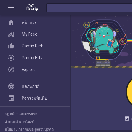
menu
home
home
หน้าแรก
หน้าแรก
My Feed
Pantip Pick
My Feed
Pantip Hitz
Explore
Pantip Pick
แลกพอยต์
Pantip Hitz
กิจกรรมพันทิป
กฎ กติกาและมารยาท
Explore
today
คำแนะนำการโพสต์
นโยบายเกี่ยวกับข้อมูลส่วนบุคคล