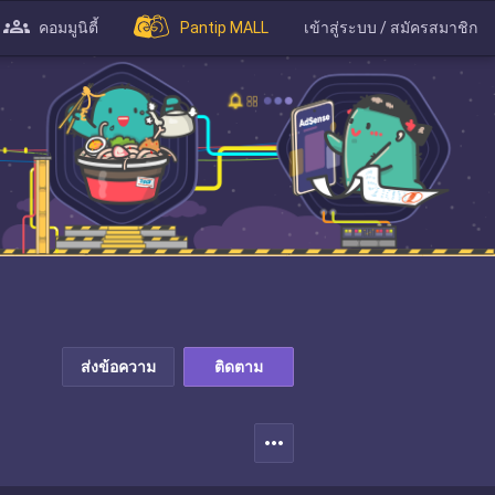
คอมมูนิตี้
Pantip MALL
เข้าสู่ระบบ / สมัครสมาชิก
ส่งข้อความ
ติดตาม
more_horiz