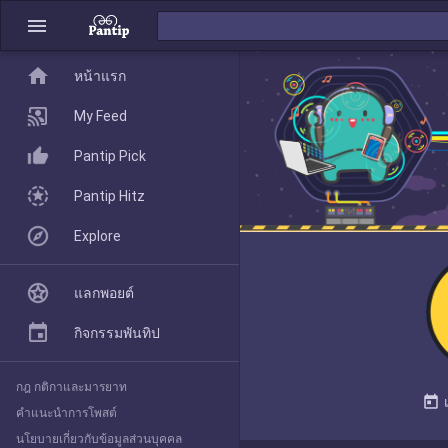
menu
home
home
หน้าแรก
หน้าแรก
My Feed
Pantip Pick
My Feed
Pantip Hitz
Explore
Pantip Pick
แลกพอยต์
Pantip Hitz
กิจกรรมพันทิป
กฎ กติกาและมารยาท
Explore
today
คำแนะนำการโพสต์
นโยบายเกี่ยวกับข้อมูลส่วนบุคคล