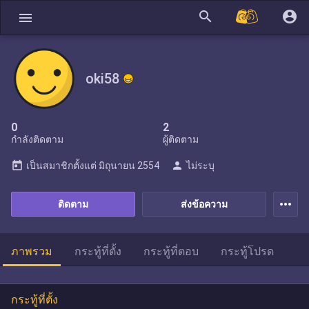
search
account_circle
menu
oki58
0
2
กำลังติดตาม
ผู้ติดตาม
today
person
เป็นสมาชิกตั้งแต่
มิถุนายน 2554
ไม่ระบุ
more_horiz
ติดตาม
ส่งข้อความ
ภาพรวม
กระทู้ที่ตั้ง
กระทู้ที่ตอบ
กระทู้โปรด
กระทู้ที่ตั้ง