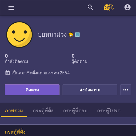
search
account_circle
menu
ปุยหมาม่วง
0
0
กำลังติดตาม
ผู้ติดตาม
today
เป็นสมาชิกตั้งแต่
มกราคม 2554
more_horiz
ติดตาม
ส่งข้อความ
ภาพรวม
กระทู้ที่ตั้ง
กระทู้ที่ตอบ
กระทู้โปรด
กระทู้ที่ตั้ง