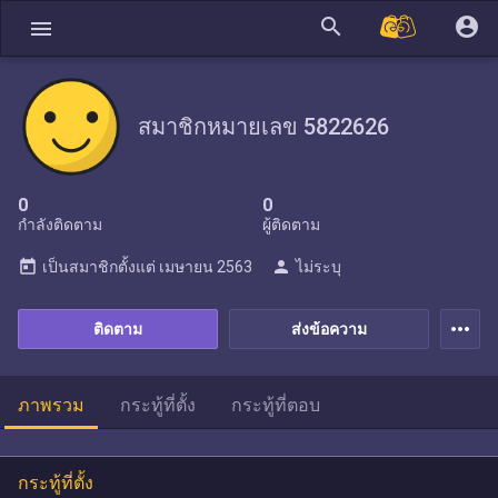
search
account_circle
menu
สมาชิกหมายเลข 5822626
0
0
กำลังติดตาม
ผู้ติดตาม
today
person
เป็นสมาชิกตั้งแต่
เมษายน 2563
ไม่ระบุ
more_horiz
ติดตาม
ส่งข้อความ
ภาพรวม
กระทู้ที่ตั้ง
กระทู้ที่ตอบ
กระทู้ที่ตั้ง