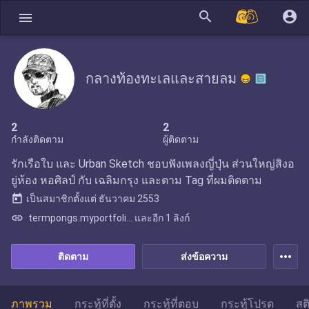
search
account_circle
menu
กลางท้องทะเลและสายลม
2
2
กำลังติดตาม
ผู้ติดตาม
รักเรือใบ และ Urban Sketch ชอบฟังเพลงญี่ปุ่น ส่วนใหญ่สิงอ
ยู่ห้อง หอศิลป์ กับ เฉลิมกรุง และตาม Tag ที่ผมติดตาม
today
เป็นสมาชิกตั้งแต่
ธันวาคม 2553
link
termpongs.myportfoli... และอีก 1 ลิงก์
more_horiz
ติดตาม
ส่งข้อความ
ภาพรวม
กระทู้ที่ตั้ง
กระทู้ที่ตอบ
กระทู้โปรด
สต