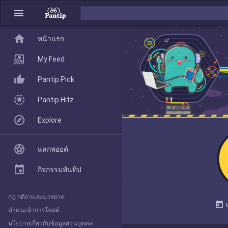
menu
home
home
หน้าแรก
หน้าแรก
My Feed
Pantip Pick
My Feed
Pantip Hitz
Explore
Pantip Pick
แลกพอยต์
Pantip Hitz
กิจกรรมพันทิป
กฎ กติกาและมารยาท
Explore
today
คำแนะนำการโพสต์
นโยบายเกี่ยวกับข้อมูลส่วนบุคคล