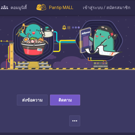
คอมมูนิตี้
Pantip MALL
เข้าสู่ระบบ / สมัครสมาชิก
ส่งข้อความ
ติดตาม
more_horiz