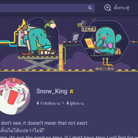
search
ตั้งกระทู้
Snow_King
4
4
กำลังติดตาม
ผู้ติดตาม
 don't see, it doesn't mean that not exist.
่เห็นไม่ได้แปลว่าไม่มี"
me, it's not the word no time. If I don't have time I will find for y