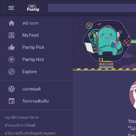
menu
home
home
หน้าแรก
หน้าแรก
My Feed
Pantip Pick
My Feed
Pantip Hitz
Explore
Pantip Pick
แลกพอยต์
Pantip Hitz
กิจกรรมพันทิป
กฎ กติกาและมารยาท
Explore
You
คำแนะนำการโพสต์
"ไม
นโยบายเกี่ยวกับข้อมูลส่วนบุคคล
For 