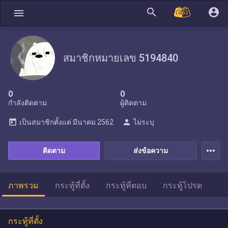
search
account_circle
menu
สมาชิกหมายเลข 5194840
0
0
กำลังติดตาม
ผู้ติดตาม
today
person
เป็นสมาชิกตั้งแต่
มีนาคม 2562
ไม่ระบุ
more_horiz
ติดตาม
ส่งข้อความ
ภาพรวม
กระทู้ที่ตั้ง
กระทู้ที่ตอบ
กระทู้โปรด
กระทู้ที่ตั้ง