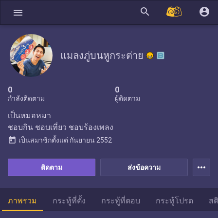
search
account_circle
menu
แมลงภู่บนหูกระต่าย
0
0
กำลังติดตาม
ผู้ติดตาม
เป็นหมอหมา
ชอบกิน ชอบเที่ยว ชอบร้องเพลง
today
เป็นสมาชิกตั้งแต่
กันยายน 2552
more_horiz
ติดตาม
ส่งข้อความ
ภาพรวม
กระทู้ที่ตั้ง
กระทู้ที่ตอบ
กระทู้โปรด
สต