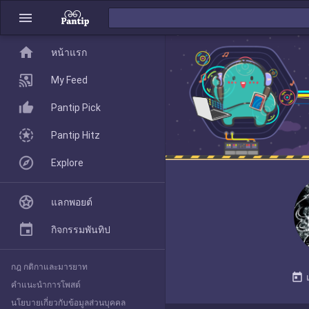
menu
home
home
หน้าแรก
หน้าแรก
My Feed
Pantip Pick
My Feed
Pantip Hitz
Explore
Pantip Pick
แลกพอยต์
Pantip Hitz
กิจกรรมพันทิป
กฎ กติกาและมารยาท
Explore
today
คำแนะนำการโพสต์
นโยบายเกี่ยวกับข้อมูลส่วนบุคคล