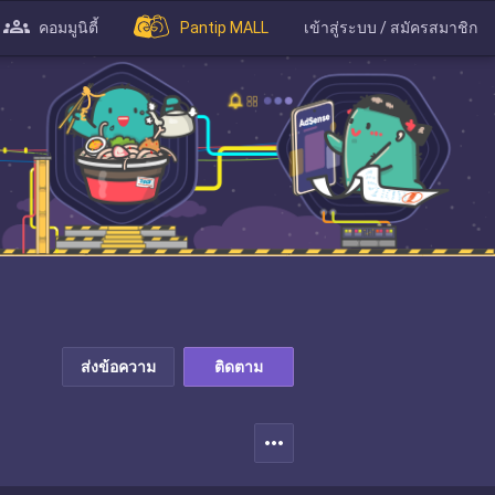
คอมมูนิตี้
Pantip MALL
เข้าสู่ระบบ / สมัครสมาชิก
ส่งข้อความ
ติดตาม
more_horiz