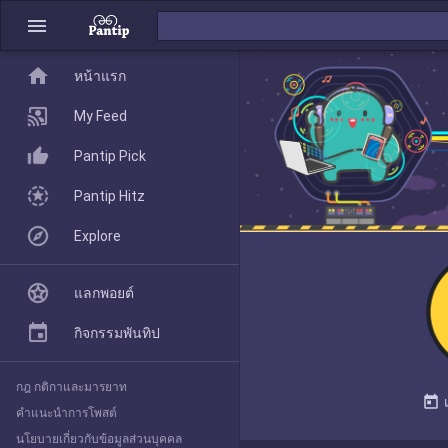
menu
home
home
หน้าแรก
หน้าแรก
My Feed
Pantip Pick
My Feed
Pantip Hitz
Explore
Pantip Pick
แลกพอยต์
Pantip Hitz
กิจกรรมพันทิป
กฎ กติกาและมารยาท
Explore
today
คำแนะนำการโพสต์
นโยบายเกี่ยวกับข้อมูลส่วนบุคคล