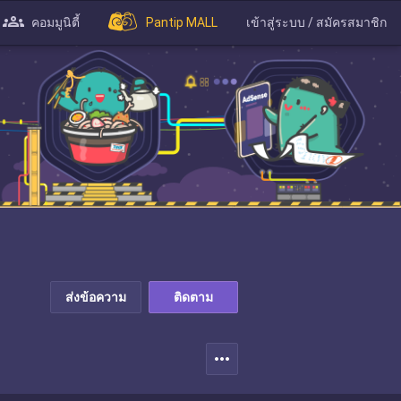
คอมมูนิตี้
Pantip MALL
เข้าสู่ระบบ / สมัครสมาชิก
ส่งข้อความ
ติดตาม
more_horiz