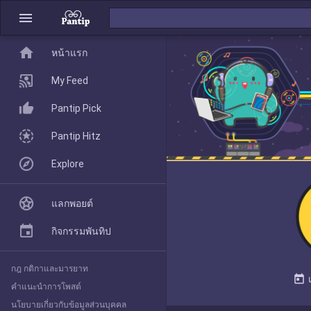
menu
home
home
หน้าแรก
หน้าแรก
My Feed
Pantip Pick
My Feed
Pantip Hitz
Explore
Pantip Pick
แลกพอยต์
Pantip Hitz
กิจกรรมพันทิป
กฎ กติกาและมารยาท
Explore
today
คำแนะนำการโพสต์
นโยบายเกี่ยวกับข้อมูลส่วนบุคคล