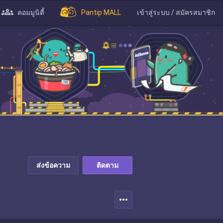
คอมมูนิตี้
Pantip MALL
เข้าสู่ระบบ / สมัครสมาชิก
ส่งข้อความ
ติดตาม
more_horiz