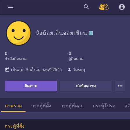
search
account_circle
menu
ลิงน้อยเอ็นจอยเขียน
0
0
กำลังติดตาม
ผู้ติดตาม
today
person
เป็นสมาชิกตั้งแต่
ก่อนปี 2546
ไม่ระบุ
more_horiz
ติดตาม
ส่งข้อความ
ภาพรวม
กระทู้ที่ตั้ง
กระทู้ที่ตอบ
กระทู้โปรด
สต
กระทู้ที่ตั้ง