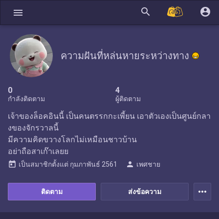
search
account_circle
menu
ความฝันที่หล่นหายระหว่างทาง
0
4
กำลังติดตาม
ผู้ติดตาม
เจ้าของล็อคอินนี้ เป็นคนตรรกกะเพี้ยน เอาตัวเองเป็นศูนย์กลา
งของจักรวาลนี้
มีความคิดขวางโลกไม่เหมือนชาวบ้าน
อย่าถือสาเก๊าเลยย
today
person
เป็นสมาชิกตั้งแต่
กุมภาพันธ์ 2561
เพศชาย
more_horiz
ติดตาม
ส่งข้อความ