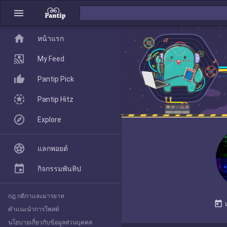
menu
home
home
หน้าแรก
หน้าแรก
My Feed
Pantip Pick
My Feed
Pantip Hitz
Explore
Pantip Pick
แลกพอยต์
Pantip Hitz
กิจกรรมพันทิป
กฎ กติกาและมารยาท
Explore
today
คำแนะนำการโพสต์
นโยบายเกี่ยวกับข้อมูลส่วนบุคคล