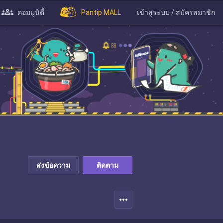
คอมมูนิตี้
Pantip MALL
เข้าสู่ระบบ / สมัครสมาชิก
ส่งข้อความ
ติดตาม
more_horiz