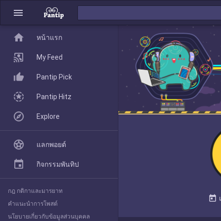
menu
home
home
หน้าแรก
หน้าแรก
My Feed
Pantip Pick
My Feed
Pantip Hitz
Explore
Pantip Pick
แลกพอยต์
Pantip Hitz
กิจกรรมพันทิป
กฎ กติกาและมารยาท
Explore
today
คำแนะนำการโพสต์
นโยบายเกี่ยวกับข้อมูลส่วนบุคคล