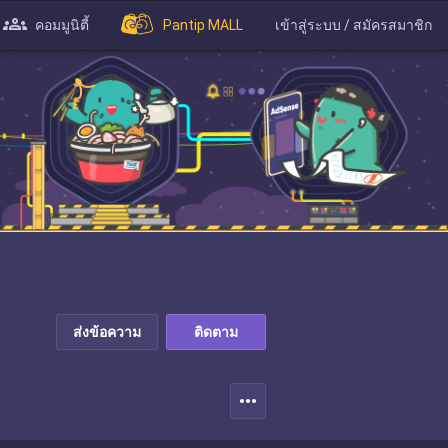
คอมมูนิตี้
Pantip MALL
เข้าสู่ระบบ / สมัครสมาชิก
ส่งข้อความ
ติดตาม
more_horiz