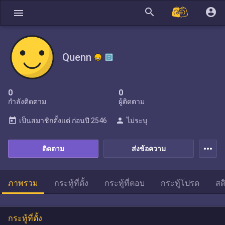
search
account_circle
menu
Quenn
0
0
กำลังติดตาม
ผู้ติดตาม
today
person
เป็นสมาชิกตั้งแต่
ก่อนปี 2546
ไม่ระบุ
more_horiz
ติดตาม
ส่งข้อความ
ภาพรวม
กระทู้ที่ตั้ง
กระทู้ที่ตอบ
กระทู้โปรด
สต
กระทู้ที่ตั้ง