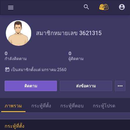
search
account_circle
menu
สมาชิกหมายเลข 3621315
0
0
กำลังติดตาม
ผู้ติดตาม
today
เป็นสมาชิกตั้งแต่
มกราคม 2560
more_horiz
ติดตาม
ส่งข้อความ
ภาพรวม
กระทู้ที่ตั้ง
กระทู้ที่ตอบ
กระทู้โปรด
กระทู้ที่ตั้ง