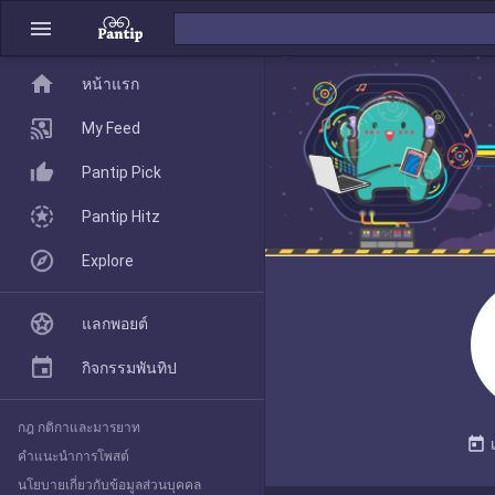
menu
home
home
หน้าแรก
หน้าแรก
My Feed
Pantip Pick
My Feed
Pantip Hitz
Explore
Pantip Pick
แลกพอยต์
Pantip Hitz
กิจกรรมพันทิป
กฎ กติกาและมารยาท
Explore
today
คำแนะนำการโพสต์
นโยบายเกี่ยวกับข้อมูลส่วนบุคคล