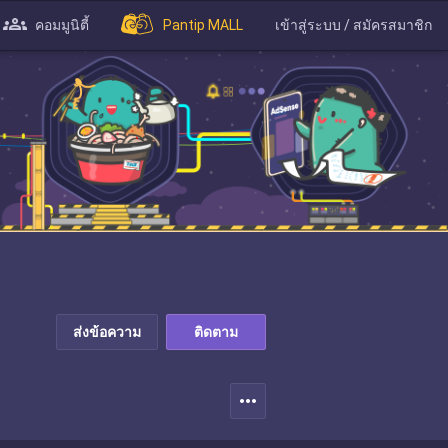
คอมมูนิตี้
Pantip MALL
เข้าสู่ระบบ / สมัครสมาชิก
ส่งข้อความ
ติดตาม
more_horiz