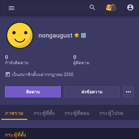
search
account_circle
menu
nongaugust
0
0
กำลังติดตาม
ผู้ติดตาม
today
เป็นสมาชิกตั้งแต่
กรกฎาคม 2550
more_horiz
ติดตาม
ส่งข้อความ
ภาพรวม
กระทู้ที่ตั้ง
กระทู้ที่ตอบ
กระทู้โปรด
กระทู้ที่ตั้ง