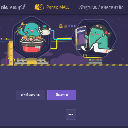
คอมมูนิตี้
Pantip MALL
เข้าสู่ระบบ / สมัครสมาชิก
ส่งข้อความ
ติดตาม
more_horiz