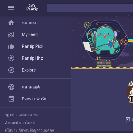
menu
home
home
หน้าแรก
หน้าแรก
My Feed
Pantip Pick
My Feed
Pantip Hitz
Explore
Pantip Pick
แลกพอยต์
Pantip Hitz
กิจกรรมพันทิป
กฎ กติกาและมารยาท
Explore
today
คำแนะนำการโพสต์
นโยบายเกี่ยวกับข้อมูลส่วนบุคคล