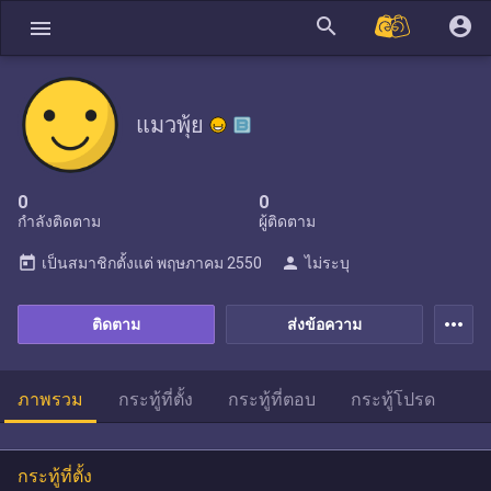
search
account_circle
menu
แมวพุ้ย
0
0
กำลังติดตาม
ผู้ติดตาม
today
person
เป็นสมาชิกตั้งแต่
พฤษภาคม 2550
ไม่ระบุ
more_horiz
ติดตาม
ส่งข้อความ
ภาพรวม
กระทู้ที่ตั้ง
กระทู้ที่ตอบ
กระทู้โปรด
กระทู้ที่ตั้ง