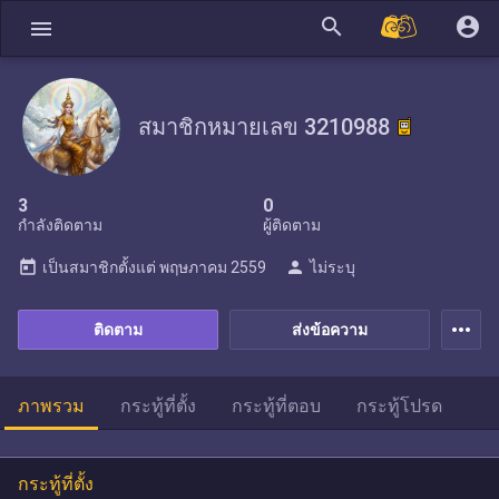
search
account_circle
menu
สมาชิกหมายเลข 3210988
3
0
กำลังติดตาม
ผู้ติดตาม
today
person
เป็นสมาชิกตั้งแต่
พฤษภาคม 2559
ไม่ระบุ
more_horiz
ติดตาม
ส่งข้อความ
ภาพรวม
กระทู้ที่ตั้ง
กระทู้ที่ตอบ
กระทู้โปรด
กระทู้ที่ตั้ง