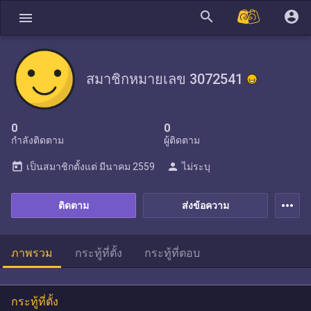
search
account_circle
menu
สมาชิกหมายเลข 3072541
0
0
กำลังติดตาม
ผู้ติดตาม
today
person
เป็นสมาชิกตั้งแต่
มีนาคม 2559
ไม่ระบุ
more_horiz
ติดตาม
ส่งข้อความ
ภาพรวม
กระทู้ที่ตั้ง
กระทู้ที่ตอบ
กระทู้ที่ตั้ง