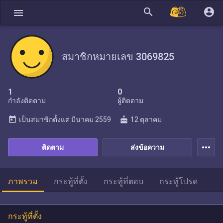
search
account_circle
menu
สมาชิกหมายเลข 3069825
1
0
กำลังติดตาม
ผู้ติดตาม
today
cake
เป็นสมาชิกตั้งแต่
มีนาคม 2559
12 ตุลาคม
more_horiz
ติดตาม
ส่งข้อความ
ภาพรวม
กระทู้ที่ตั้ง
กระทู้ที่ตอบ
กระทู้โปรด
กระทู้ที่ตั้ง