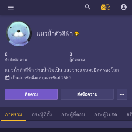
search
account_circle
menu
แมวน้ำตัวสีฟ้า
0
3
กำลังติดตาม
ผู้ติดตาม
แมวน้ำตัวสีฟ้า ว่ายน้ำไม่เป็น และวางแผนจะยึดครองโลก
today
เป็นสมาชิกตั้งแต่
กุมภาพันธ์ 2559
more_horiz
ติดตาม
ส่งข้อความ
ภาพรวม
กระทู้ที่ตั้ง
กระทู้ที่ตอบ
กระทู้โปรด
สต