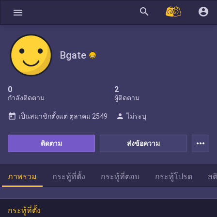
search
account_circle
menu
Bgate
0
2
กำลังติดตาม
ผู้ติดตาม
today
person
เป็นสมาชิกตั้งแต่
ตุลาคม 2549
ไม่ระบุ
more_horiz
ติดตาม
ส่งข้อความ
ภาพรวม
กระทู้ที่ตั้ง
กระทู้ที่ตอบ
กระทู้โปรด
สต
กระทู้ที่ตั้ง