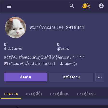
search
account_circle
menu
สมาชิกหมายเลข 2918341
0
0
กำลังติดตาม
ผู้ติดตาม
สวัสดีค่ะ เพิ่งลองเล่นดู ยินดีที่ได้รู้จักนะคะ ^_^ ^_^
today
person
เป็นสมาชิกตั้งแต่
มกราคม 2559
เพศหญิง
more_horiz
ติดตาม
ส่งข้อความ
ภาพรวม
กระทู้ที่ตั้ง
กระทู้ที่ตอบ
กระทู้โปรด