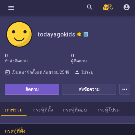
search
account_circle
menu
todayagokids
0
0
กำลังติดตาม
ผู้ติดตาม
today
person
เป็นสมาชิกตั้งแต่
กันยายน 2549
ไม่ระบุ
more_horiz
ติดตาม
ส่งข้อความ
ภาพรวม
กระทู้ที่ตั้ง
กระทู้ที่ตอบ
กระทู้โปรด
กระทู้ที่ตั้ง