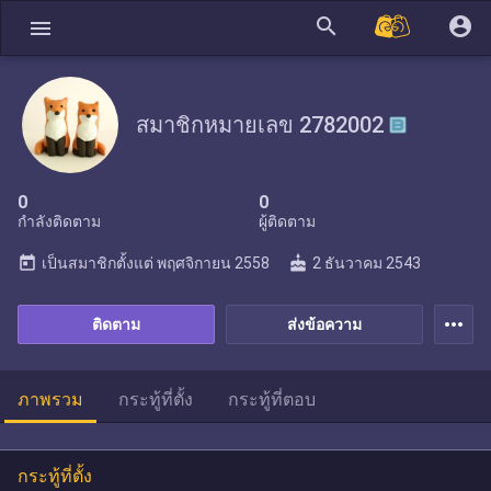
search
account_circle
menu
สมาชิกหมายเลข 2782002
0
0
กำลังติดตาม
ผู้ติดตาม
today
cake
เป็นสมาชิกตั้งแต่
พฤศจิกายน 2558
2 ธันวาคม 2543
more_horiz
ติดตาม
ส่งข้อความ
ภาพรวม
กระทู้ที่ตั้ง
กระทู้ที่ตอบ
กระทู้ที่ตั้ง