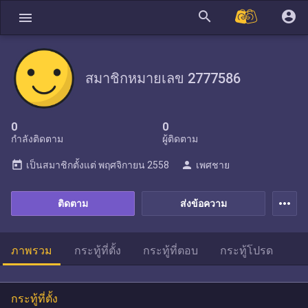
search
account_circle
menu
สมาชิกหมายเลข 2777586
0
0
กำลังติดตาม
ผู้ติดตาม
today
person
เป็นสมาชิกตั้งแต่
พฤศจิกายน 2558
เพศชาย
more_horiz
ติดตาม
ส่งข้อความ
ภาพรวม
กระทู้ที่ตั้ง
กระทู้ที่ตอบ
กระทู้โปรด
กระทู้ที่ตั้ง